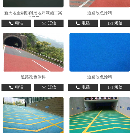
新天地金刚砂耐磨地坪漆施工案
道路改色涂料
例展示
电话
短信
电话
短信
1
2
3
道路改色涂料
道路改色涂料
电话
短信
电话
短信