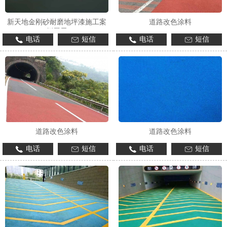
新天地金刚砂耐磨地坪漆施工案
道路改色涂料
例展示
电话
短信
电话
短信
1
2
3
道路改色涂料
道路改色涂料
电话
短信
电话
短信