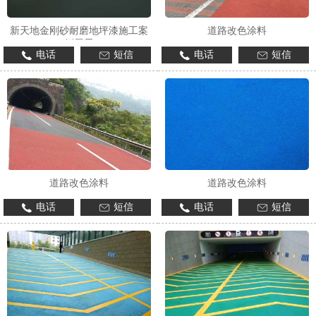
新天地金刚砂耐磨地坪漆施工案
道路改色涂料
例展示
电话
短信
电话
短信
1
2
3
道路改色涂料
道路改色涂料
电话
短信
电话
短信