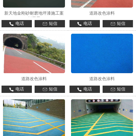
新天地金刚砂耐磨地坪漆施工案
道路改色涂料
例展示
电话
短信
电话
短信
1
2
3
道路改色涂料
道路改色涂料
电话
短信
电话
短信