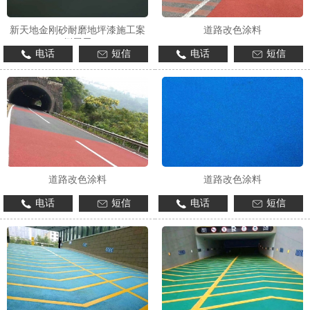
新天地金刚砂耐磨地坪漆施工案
道路改色涂料
例展示
电话
短信
电话
短信
1
2
3
道路改色涂料
道路改色涂料
电话
短信
电话
短信