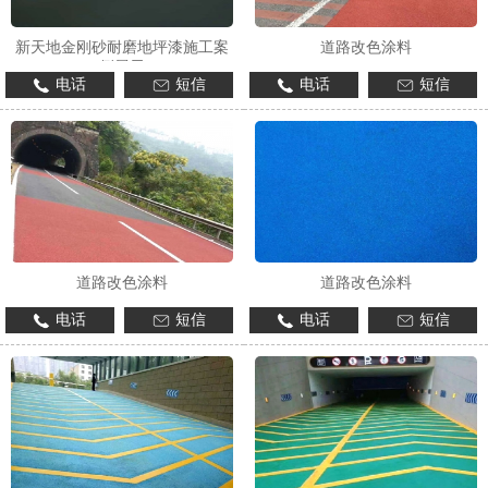
新天地金刚砂耐磨地坪漆施工案
道路改色涂料
例展示
电话
短信
电话
短信
1
2
3
道路改色涂料
道路改色涂料
电话
短信
电话
短信