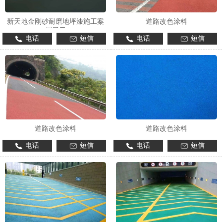
新天地金刚砂耐磨地坪漆施工案
道路改色涂料
例展示
电话
短信
电话
短信
1
2
3
道路改色涂料
道路改色涂料
电话
短信
电话
短信