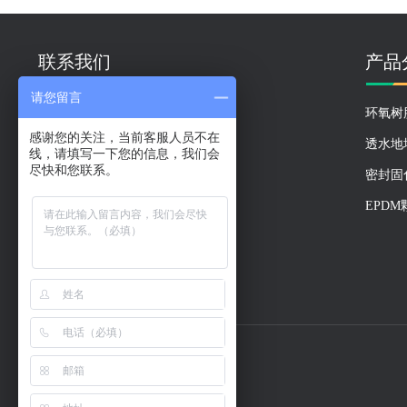
联系我们
产品
请您留言
销售一部：18553709931
环氧树
感谢您的关注，当前客服人员不在
销售二部：18653797931
透水地
线，请填写一下您的信息，我们会
销售三部：18653792931
尽快和您联系。
密封固
销售四部：18553739931
EPD
销售五部：13371258916
销售六部：15092627773