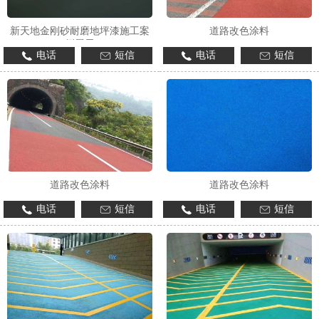
新天地金刚砂耐磨地坪漆施工案
道路改色涂料
例展示
电话
短信
电话
短信
1
2
3
道路改色涂料
道路改色涂料
电话
短信
电话
短信